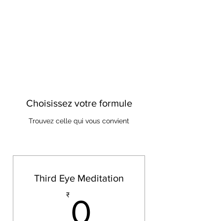
INSPIREZ-VOUS
SPIRITUELLEMENT
Un endroit pour se retrouver et
s'éveiller spirituellement !!
Choisissez votre formule
Trouvez celle qui vous convient
Third Eye Meditation
0₹
₹
0